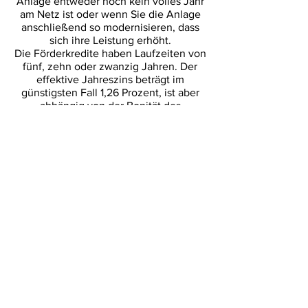
Anlage entweder noch kein volles Jahr
am Netz ist oder wenn Sie die Anlage
anschließend so modernisieren, dass
sich ihre Leistung erhöht.
Die Förderkredite haben Laufzeiten von
fünf, zehn oder zwanzig Jahren. Der
effektive Jahreszins beträgt im
günstigsten Fall 1,26 Prozent, ist aber
abhängig von der Bonität des
Antragstellers. Diese ermittelt die
Hausbank, über die auch der
Kreditvertrag abgeschlossen wird. Auf
der Website der KfW finden Sie die
aktuellen Konditionen der KfW-Kredite
und die Details der Abwicklung.
Wollen Sie das Programm nutzen,
wenden Sie sich vor Kauf der Anlage an
Ihre Hausbank. Sie reicht Ihren Antrag
bei der KfW ein und schließt nach der
Bewilligung den Kreditvertrag mit
Ihnen.